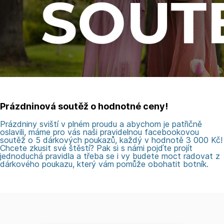
Prázdninová soutěž o hodnotné ceny!
Prázdniny sviští v plném proudu a abychom je patřičně
oslavili, máme pro vás naši pravidelnou facebookovou
soutěž o 5 dárkových poukazů, každý v hodnotě 3 000 Kč!
Chcete zkusit své štěstí? Pak si s námi pojďte projít
jednoduchá pravidla a třeba se i vy budete moct radovat z
dárkového poukazu, který vám pomůže obohatit botník.