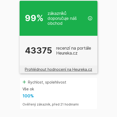
zákazníků
99%
doporučuje náš
obchod
43375
recenzí na portále
Heureka.cz
Prohlédnout hodnocení na Heureka.cz
Rychlost, spolehlivost
Spol
100%
ÁDNÉ
Vše ok
 zboží ,
100%
é nás
Ověřený
 tady
Ověřený zákazník, před 21 hodinami
ání .
akt
ce s