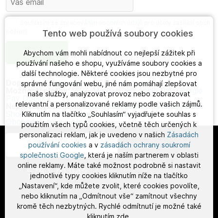
Souhlasím se
zpracováním osobních údajů
pro účely zasílání obch.
sdělení.
Tento web používá soubory cookies
Abychom vám mohli nabídnout co nejlepší zážitek při
používání našeho e shopu, využíváme soubory cookies a
další technologie. Některé cookies jsou nezbytné pro
Dopravci:
Česká pošta
PPL
Zásilkovna
správné fungování webu, jiné nám pomáhají zlepšovat
Možnosti platby:
VISA
MasterCard
Apple Pay
Google
naše služby, analyzovat provoz nebo zobrazovat
Pay
Dobírka
relevantní a personalizované reklamy podle vašich zájmů.
Nejnovější ocenění:
Shop Roku 2025 v kategorii Obuv
Shop Roku 2025 v kategorii Móda a doplňky
2. místo
Kliknutím na tlačítko „Souhlasím“ vyjadřujete souhlas s
Obchodník roku s obuví
použitím všech typů cookies, včetně těch určených k
personalizaci reklam, jak je uvedeno v našich
Zásadách
používání cookies
a v
zásadách ochrany soukromí
Česky
společnosti Google
, která je naším partnerem v oblasti
(Po-Pá 8-16h)
online reklamy. Máte také možnost podrobně si nastavit
575 570 942
jednotlivé typy cookies kliknutím níže na tlačítko
„Nastavení“, kde můžete zvolit, které cookies povolíte,
nebo kliknutím na „Odmítnout vše“ zamítnout všechny
kromě těch nezbytných. Rychlé odmítnutí je možné také
kliknutím
zde
.