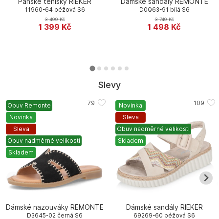
Pánské tenisky RIEKER
Dámské sandály REMONTE
11960-64 béžová S6
D0Q63-91 bílá S6
3 499
Kč
3 749
Kč
1 399
Kč
1 498
Kč
Slevy
Obuv Remonte
Novinka
Novinka
Sleva
Sleva
Obuv nadměrné velikosti
Obuv nadměrné velikosti
Skladem
Skladem
Dámské nazouváky REMONTE
Dámské sandály RIEKER
D3645-02 černá S6
69269-60 béžová S6