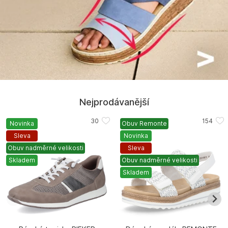
Nejprodávanější
Novinka
Obuv Remonte
Sleva
Novinka
Obuv nadměrné velikosti
Sleva
Skladem
Obuv nadměrné velikosti
Skladem