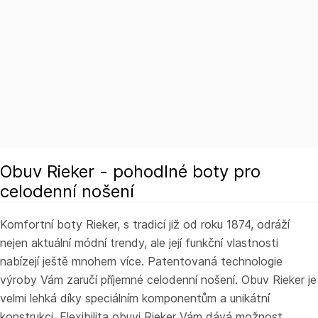
okonce
nic a
ku.
 podle
m ,
!!!
Obuv Rieker - pohodlné boty pro
celodenní nošení
Komfortní boty Rieker, s tradicí již od roku 1874, odráží
nejen aktuální módní trendy, ale její funkční vlastnosti
nabízejí ještě mnohem více. Patentovaná technologie
výroby Vám zaručí příjemné celodenní nošení. Obuv Rieker je
velmi lehká díky speciálním komponentům a unikátní
konstrukci. Flexibilita obuvi Rieker Vám dává možnost